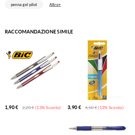
penna gel pilot
Altro+
RACCOMANDAZIONE SIMILE
1,90
€
3,90
€
2,20
€
(13% Sconto)
4,50
€
(13% Sconto)