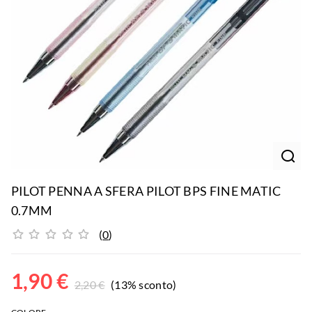
PILOT PENNA A SFERA PILOT BPS FINE MATIC
0.7MM
(
0
)
1,90
€
2,20
€
(13% sconto)