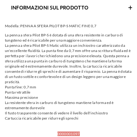
INFORMAZIONI SUL PRODOTTO
Modella:
PENNA A SFERA PILOT BP-S MATIC FINE 0,7
La penna a sfera Pilot BP-S è dotata di una sfera resistente in carburo di
tungsteno ed è ricaricabile per una maggiore convenienza.
La penna a sfera Pilot BP-S Matic utilizza un inchiostro caratterizzato da
un'eccellente fluidità. La punta fine da 0,7 mm offre una scrittura fluida ed è
perfetta per i lavori che richiedono una precisione elevata. Questa penna a
sfera utilizza una punta in carburo di tungsteno che mantiene la forma
originale ed è estremamente durevole. Inoltre, la cartuccia ricaricabile
consente di ridurre gli sprechi e di aumentare il risparmio. La penna è dotata
di un fusto sottile e confortevole e di un design leggero per una maggiore
praticità.
Punta fine: 0,7 mm
Punta retrattile
Massima precisione
La resistente sfera in carburo di tungsteno mantiene la forma ed è
estremamente durevole
Il fusto trasparente consente di vedere il livello dell'inchiostro
Cartuccia ricaricabile per ridurre gli sprechi
0000001097