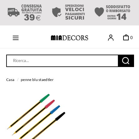
0
Casa
/
penne blu staedtler