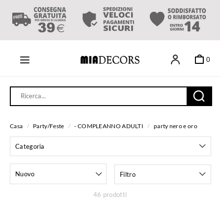
0
Casa
/
Party/Feste
/
- COMPLEANNO ADULTI
/
party nero e oro
Categoria
Nuovo
Filtro
46 prodotti