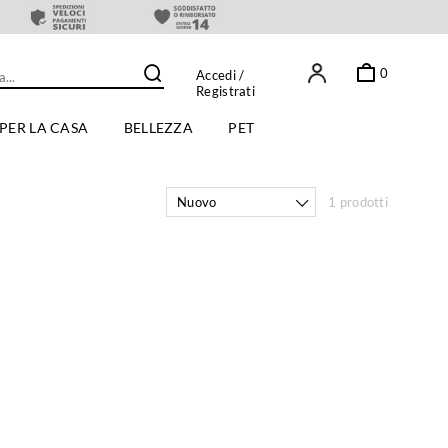
0
Accedi
/
Registrati
PER LA CASA
BELLEZZA
PET
Nuovo
1 prodotti