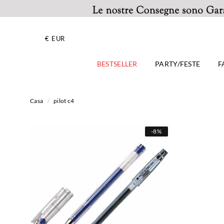
€
EUR
BESTSELLER
PARTY/FESTE
F
Casa
/
pilot c4
-
8%