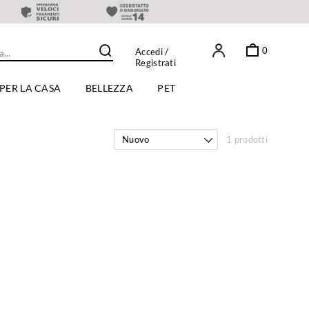
0
Accedi
/
Registrati
PER LA CASA
BELLEZZA
PET
Nuovo
1 prodotti