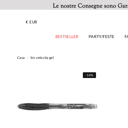
€
EUR
BESTSELLER
PARTY/FESTE
F
Casa
/
bic velocity gel
-
14%