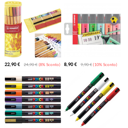
22,90
€
8,90
€
24,90
€
(8% Sconto)
9,90
€
(10% Sconto)