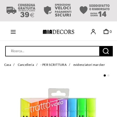
0
Casa
/
Cancelleria
/
- PER SCRITTURA
/
evidenziatori marcker