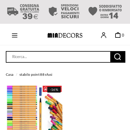
0
Casa
/
stabilo point 88 sfusi
-
16%