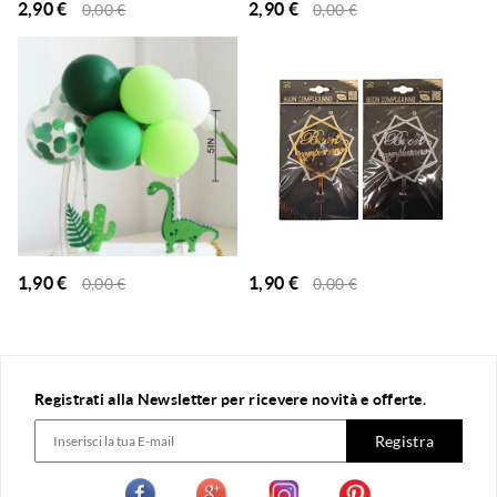
2,90
€
2,90
€
0,00
€
0,00
€
1,90
€
1,90
€
0,00
€
0,00
€
Registrati alla Newsletter per ricevere novità e offerte.
Registra