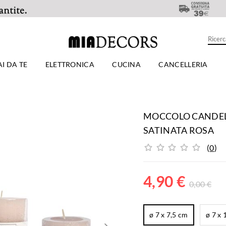
AI DA TE
ELETTRONICA
CUCINA
CANCELLERIA
MOCCOLO CANDEL
SATINATA ROSA
(
0
)
4,90
€
0,00
€
ø 7 x 7,5 cm
ø 7 x 