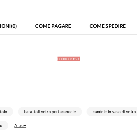
IONI(0)
COME PAGARE
COME SPEDIRE
0000001821
tolo
barattoli vetro portacandele
candele in vaso di vetro
ro
Altro+