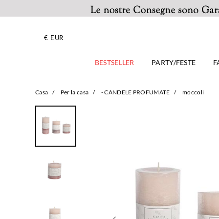
€
EUR
BESTSELLER
PARTY/FESTE
F
Casa
/
Per la casa
/
- CANDELE PROFUMATE
/
moccoli