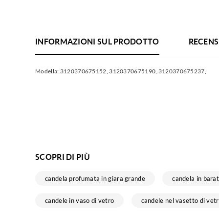
INFORMAZIONI SUL PRODOTTO
RECENS
Modella:
3120370675152, 3120370675190, 3120370675237,
SCOPRI DI PIÙ
candela profumata in giara grande
candela in barat
candele in vaso di vetro
candele nel vasetto di vet