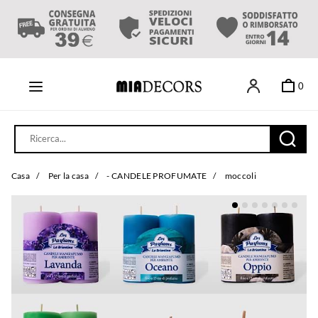
0
Casa
/
Per la casa
/
- CANDELE PROFUMATE
/
moccoli