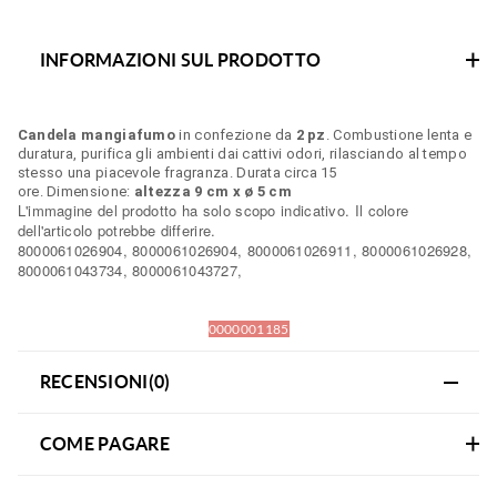
INFORMAZIONI SUL PRODOTTO
Candela mangiafumo
in confezione da
2 pz
. Combustione lenta e
duratura, purifica gli ambienti dai cattivi odori, rilasciando al tempo
stesso una piacevole fragranza. Durata circa 15
ore. Dimensione:
altezza 9 cm x ø 5 cm
L'immagine del prodotto ha solo scopo indicativo. Il colore
dell'articolo potrebbe differire.
8000061026904, 8000061026904, 8000061026911, 8000061026928,
8000061043734, 8000061043727,
0000001185
RECENSIONI(0)
COME PAGARE