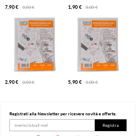
7,90
€
1,90
€
0,00
€
0,00
€
2,90
€
5,90
€
0,00
€
0,00
€
Registrati alla Newsletter per ricevere novità e offerte.
Registra