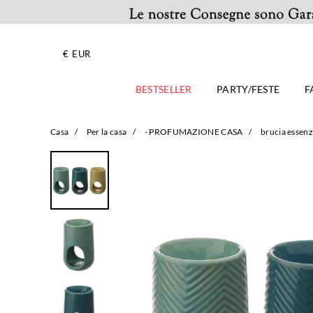
€
EUR
BESTSELLER
PARTY/FESTE
F
Casa
/
Per la casa
/
- PROFUMAZIONE CASA
/
brucia essen