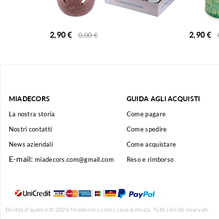
2,90
€
2,90
€
0,00
€
MIADECORS
GUIDA AGLI ACQUISTI
La nostra storia
Come pagare
Nostri contatti
Come spedire
News aziendali
Come acquistare
E-mail:
miadecors.com@gmail.com
Reso e rimborso
Diritto d'autore © 2026
Miadecors.com | casa & moda
. Tutti i diritti riservati.