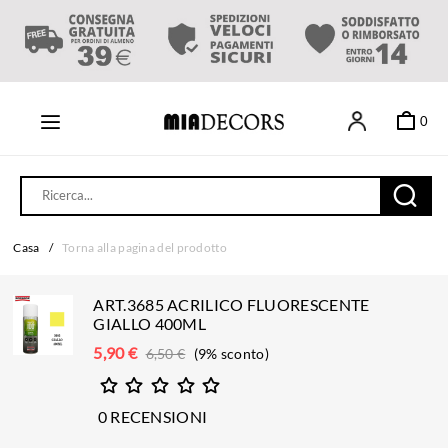
0
Casa
/
Torna alla pagina del prodotto
ART.3685 ACRILICO FLUORESCENTE
GIALLO 400ML
5,90
€
6,50
€
(9% sconto)
0 RECENSIONI