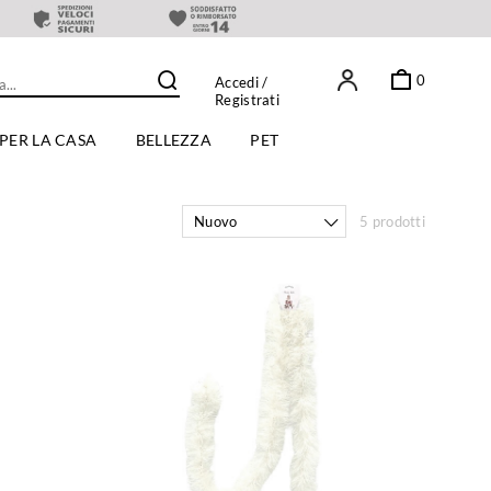
0
Accedi
/
Registrati
PER LA CASA
BELLEZZA
PET
Nuovo
5 prodotti