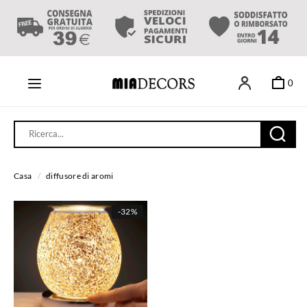
0
Casa
/
diffusore di aromi
-
32%