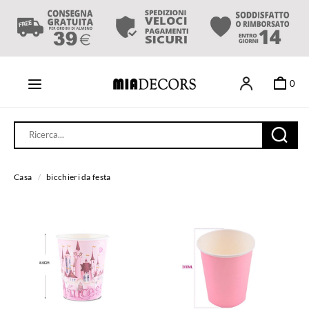
0
Casa
/
bicchieri da festa