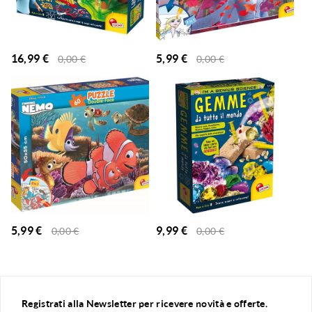
5,99
€
16,99
€
0,00
€
0,00
€
5,99
€
9,99
€
0,00
€
0,00
€
Registrati alla Newsletter per ricevere novità e offerte.