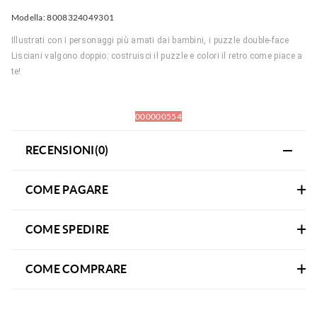
Modella:
8008324049301
Illustrati con i personaggi più amati dai bambini, i puzzle double-face
Lisciani valgono doppio: costruisci il puzzle e colori il retro come piace a
te!
000000554
RECENSIONI(0)
COME PAGARE
COME SPEDIRE
COME COMPRARE