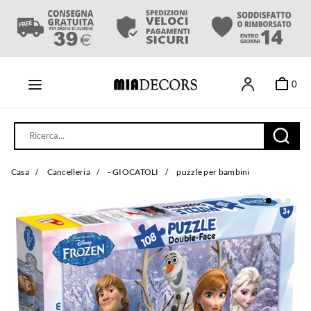
0
Casa
/
Cancelleria
/
- GIOCATOLI
/
puzzle per bambini