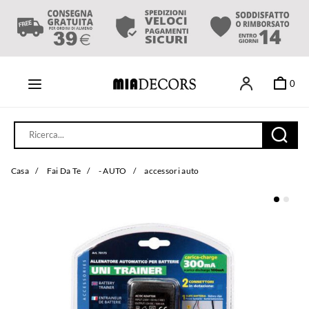
0
Casa
/
Fai Da Te
/
- AUTO
/
accessori auto