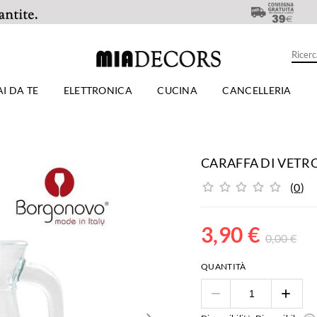
AI DA TE
ELETTRONICA
CUCINA
CANCELLERIA
CARAFFA DI VETR
(
0
)
3,90
€
0,00
€
QUANTITÀ