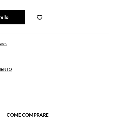
rello
altro
E
MENTO
COME COMPRARE