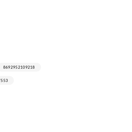
8692952109218
7553