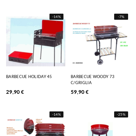
-
14%
-
7%
BARBECUE HOLIDAY 45
BARBECUE WOODY 73
C/GRIGLIA
29,90
€
59,90
€
-
14%
-
25%