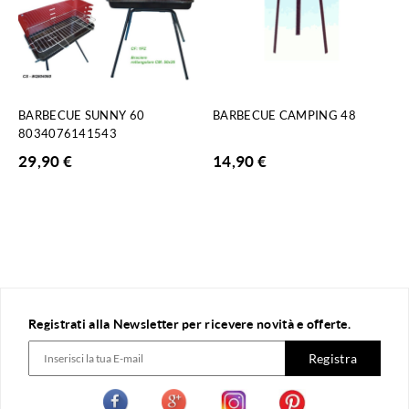
BARBECUE SUNNY 60
BARBECUE CAMPING 48
8034076141543
29,90
€
14,90
€
Registrati alla Newsletter per ricevere novità e offerte.
Registra